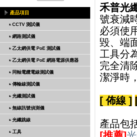
禾普光
產品項目
號衰減
CCTV 測試儀
必須使
網路測試儀
毀、端
乙太網供電 PoE 測試儀
工具分
乙太網供電 PoE 網路電源供應器
完全清
同軸電纜電線測試儀
潔淨時
傳輸線測試儀
光纖測試儀
[ 佈線 ]
無線訊號偵測儀
光纖跳線
產品包
工具
[推薦]
光