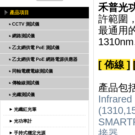
禾普光
產品項目
許範圍
CCTV 測試儀
最通用的
網路測試儀
1310n
乙太網供電 PoE 測試儀
乙太網供電 PoE 網路電源供應器
[ 佈線 ]
同軸電纜電線測試儀
傳輸線測試儀
產品包
光纖測試儀
Infra
(1310,1
光纖紅光筆
SMART
光功率計
接器
手持式穩定光源