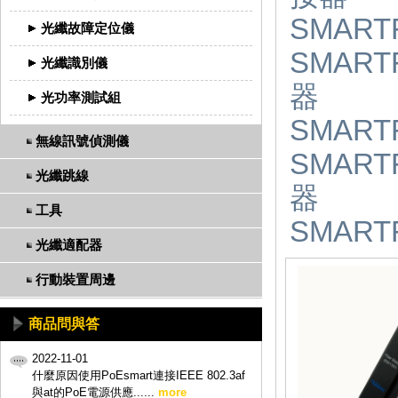
SMART
光纖故障定位儀
SMART
光纖識別儀
器
光功率測試組
SMART
無線訊號偵測儀
SMART
光纖跳線
器
工具
SMART
光纖適配器
行動裝置周邊
商品問與答
2022-11-01
什麼原因使用PoEsmart連接IEEE 802.3af
與at的PoE電源供應......
more