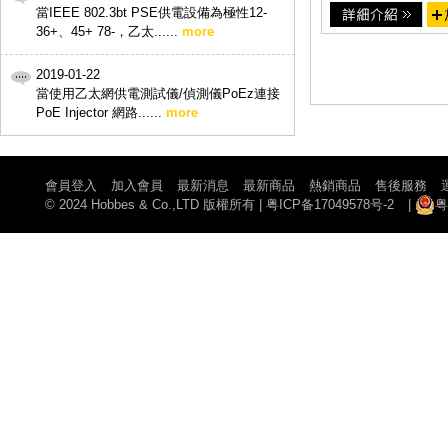
當IEEE 802.3bt PSE供電設備為極性12-
36+、45+ 78-，乙太......
more
2019-01-22
當使用乙太網供電測試儀/偵測儀PoEz連接
PoE Injector 網路......
more
會員登入
加入會員
最新消息
最新商品
熱銷商品
售後服務
© 2024 Hobbes & Co.,LTD 版權所有
|
粤ICP备17049578号-2
|
粤