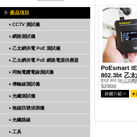
產品項目
CCTV 測試儀
網路測試儀
乙太網供電 PoE 測試儀
乙太網供電 PoE 網路電源供應器
PoEsmart I
同軸電纜電線測試儀
802.3bt 
IEEE 802.3bt
測試儀/偵測
傳輸線測試儀
PoEsmart可辨識供
$2900
PoEsmart使用
產品功能
光纖測試儀
無線訊號偵測儀
光纖跳線
工具