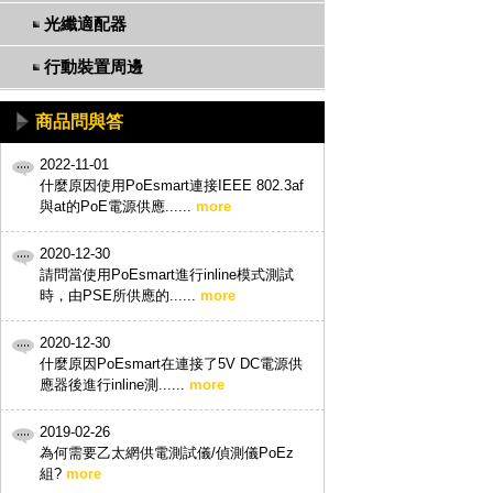
光纖適配器
行動裝置周邊
產品規格
商品問與答
型 號: 256320
連接器: 兩個R
2022-11-01
網路傳輸速率：10/1
• 在inline模式下連
DC供電輸入：2.1
什麼原因使用PoEsmart連接IEEE 802.3af
DC測試範圍：6.5 ~
與at的PoE電源供應......
more
PoE測試範圍：12 ~
測量分辨率：電壓: 0.
測量精確度：±5
• 在SPD模式下，可分辨P
最大測量功率：1
2020-12-30
操作溫度： -10℃ 
儲存溫度： -30℃ 
請問當使用PoEsmart進行inline模式測試
尺寸：74mm x 67
時，由PSE所供應的......
more
重量：75克
應用範圍
網路、電信、佈
2020-12-30
PoE設備製造商
系统整合商
什麼原因PoEsmart在連接了5V DC電源供
網管人員
應器後進行inline測......
more
• 當連接PD與PSE
2019-02-26
為何需要乙太網供電測試儀/偵測儀PoEz
• 可透過DC介面進
組?
more