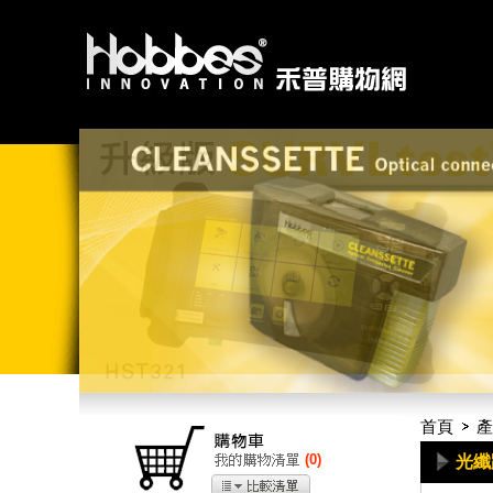
首頁
產
(
0
)
光纖