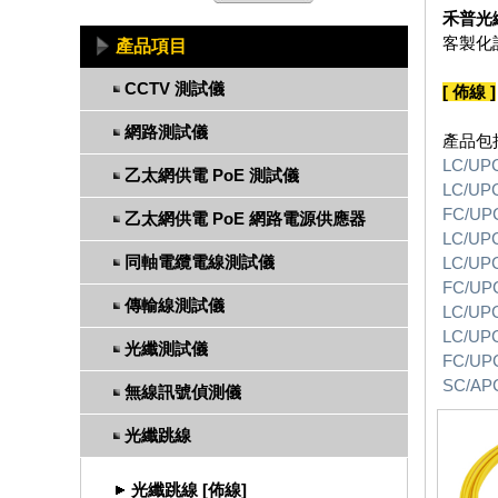
禾普光
客製化
產品項目
CCTV 測試儀
[ 佈線 ]
網路測試儀
產品包
LC/U
乙太網供電 PoE 測試儀
LC/U
FC/U
乙太網供電 PoE 網路電源供應器
LC/U
同軸電纜電線測試儀
LC/U
FC/U
傳輸線測試儀
LC/U
LC/U
光纖測試儀
FC/U
SC/A
無線訊號偵測儀
光纖跳線
光纖跳線 [佈線]