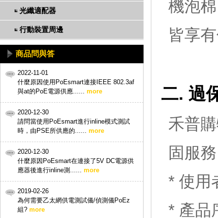
機泡棉
光纖適配器
行動裝置周邊
皆享有
商品問與答
2022-11-01
什麼原因使用PoEsmart連接IEEE 802.3af
二. 
與at的PoE電源供應......
more
2020-12-30
禾普購
請問當使用PoEsmart進行inline模式測試
時，由PSE所供應的......
more
固服務
2020-12-30
什麼原因PoEsmart在連接了5V DC電源供
應器後進行inline測......
more
* 使
2019-02-26
為何需要乙太網供電測試儀/偵測儀PoEz
* 產
組?
more