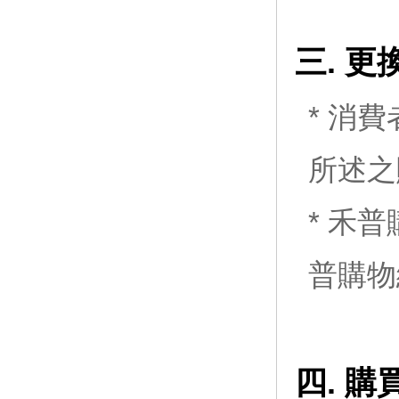
三. 
* 消
所述之
* 禾
普購物
四. 購