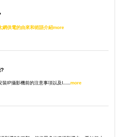
?
乙太網供電的由來和術語介紹
more
?
P攝影機前的注意事項以及I......
more