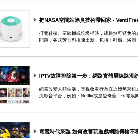
把NASA空間站除臭技術帶回家 - VentiF
打開鞋櫃、廚餘桶或垃圾桶時，總是無可避免的
問題，各式芳香劑推陳出新，包括：鞋櫃、浴廁、車內
IPTV故障排除第一步：網路實體層線路測
網路改變人類生活，電視收看行為在近幾年來也
流影音平台，例如：Netflix或是愛奇藝。休閒娛樂也從
電競時代來臨 如何改善玩遊戲網路傳輸不穩