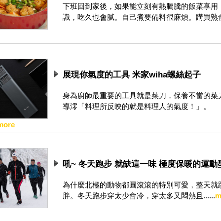
下班回到家後，如果能立刻有熱騰騰的飯菜享用，
識，吃久也會膩。自己煮要備料很麻煩。購買熟食再簡
展現你氣度的工具 米家wiha螺絲起子
身為廚師最重要的工具就是菜刀，保養不當的菜
導澪「料理所反映的就是料理人的氣度！」。
more
吼~ 冬天跑步 就缺這一味 極度保暖的運
為什麼北極的動物都圓滾滾的特別可愛，整天就
胖。冬天跑步穿太少會冷，穿太多又悶熱且......
m