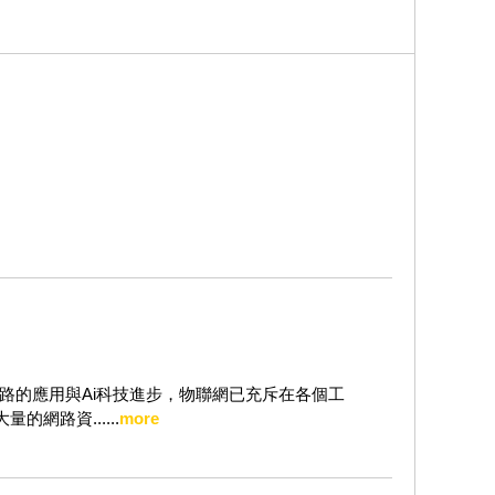
路的應用與Ai科技進步，物聯網已充斥在各個工
網路資......
more