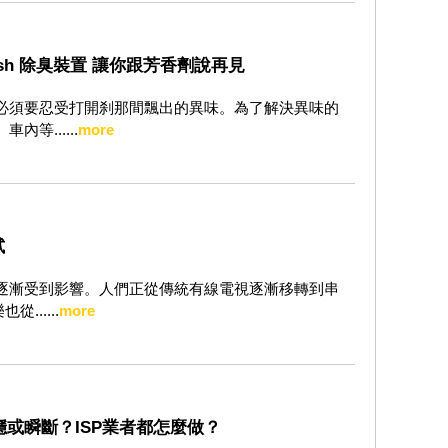
resh 除臭裝置 讓你跟芳香劑說再見
必須要忍受打開刹那間飄出的異味。為了解決異味的
等......
more
試
逐漸受到影響。人們正從傳統有線電視逐漸移轉到串
......
more
或瞬斷？ISP業者都怎麼做？