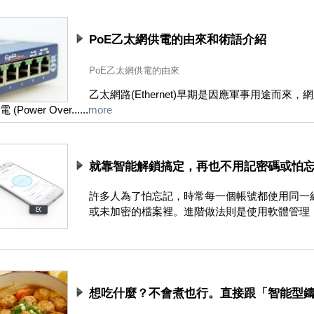
PoE乙太網供電的由來和術語介紹
PoE乙太網供電的由來
乙太網路(Ethernet)早期是因應軍事用途而
(Power Over......
more
就靠智能解鎖搞定，再也不用記密碼或怕忘
許多人為了怕忘記，時常每一個帳號都使用同一
或未加密的檔案裡。進階做法則是使用軟體管理，例如
想吃什麼？不會煮也行。直接跟「智能型