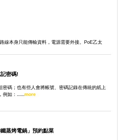
來，網路線本身只能傳輸資料，電源需要外接。PoE乙太
記密碼!
組密碼；也有些人會將帳號、密碼記錄在傳統的紙上
：......
more
鑄鐵蒸烤電鍋」預約點菜