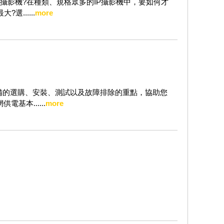
P攝影機?在種類、規格眾多的IP攝影機中，要如何才
......
more
設備的選購、安裝、測試以及故障排除的重點，協助您
基本......
more