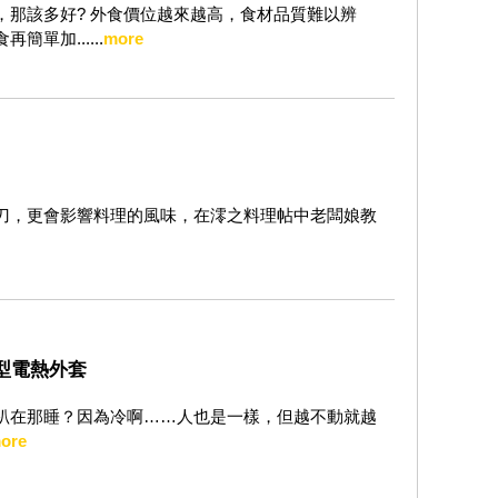
那該多好? 外食價位越來越高，食材品質難以辨
單加......
more
刀，更會影響料理的風味，在澪之料理帖中老闆娘教
動型電熱外套
趴在那睡？因為冷啊……人也是一樣，但越不動就越
ore