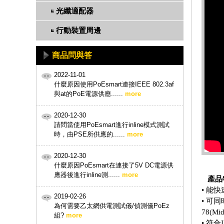
光纖適配器
行動裝置周邊
商品問與答
2022-11-01
什麼原因使用PoEsmart連接IEEE 802.3af
與at的PoE電源供應......
more
2020-12-30
請問當使用PoEsmart進行inline模式測試
時，由PSE所供應的......
more
2020-12-30
什麼原因PoEsmart在連接了5V DC電源供
應器後進行inline測......
more
產品
• 能
2019-02-26
• 可
為何需要乙太網供電測試儀/偵測儀PoEz
78(Mid
組?
more
• 符合I