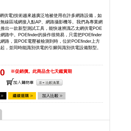
乙太網供電)技術越來越廣泛地被使用在許多網路設備，如
、無線區域網接入點AP、網路攝影機等。我們為專業網
推出一款新型測試工具，能快速辨識乙太網供電POE
路中。POEfinder的操作很簡易，只需把POEfinder
網路，當POE電壓被檢測到時，位於POEfinder上方
亮起，並同時能識別供電的引腳與識別供電設備類型。
0
※促銷價。此商品含七天鑑賞期