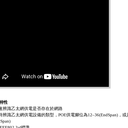
特性
快速辨識乙太網供電是否存在於網路
同時辨識乙太網供電設備的類型，POE供電腳位為12–36(EndSpan)，或是
Span)
EEE802.3af標準