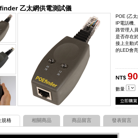
Efinder 乙太網供電測試儀
POE (
IP電話機
路管理人員
是否存在於網
接上主動式
的LED會
90
NT$
數量
性規格
相關商品
商品留言
發表留言