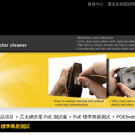
會員中心
運送及保固說明
品項目
乙太網供電 PoE 測試儀
PoE 標準簡易測試
POEfi
E 標準簡易測試