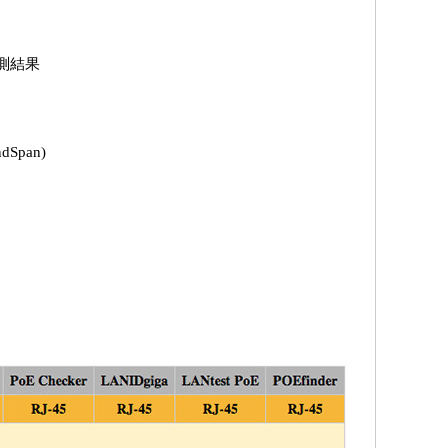
測結果
Span)