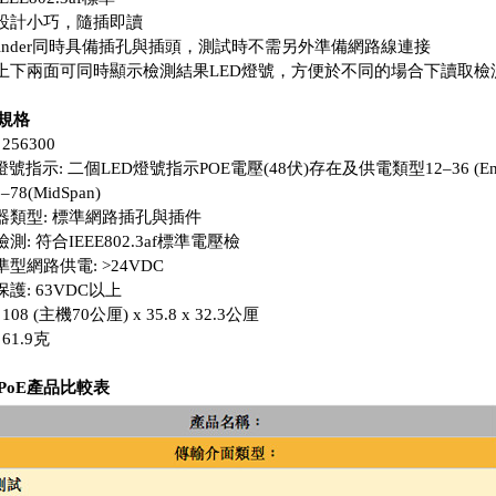
型設計小巧，隨插即讀
OEfinder同時具備插孔與插頭，測試時不需另外準備網路線連接
備上下兩面可同時顯示檢測結果LED燈號，方便於不同的場合下讀取檢
規格
 256300
D燈號指示: 二個LED燈號指示POE電壓(48伏)存在及供電類型12–36 (End
78(MidSpan)
接器類型: 標準網路插孔與插件
檢測: 符合IEEE802.3af標準電壓檢
準型網路供電: >24VDC
保護: 63VDC以上
 108 (主機70公厘) x 35.8 x 32.3公厘
 61.9克
PoE產品比較表