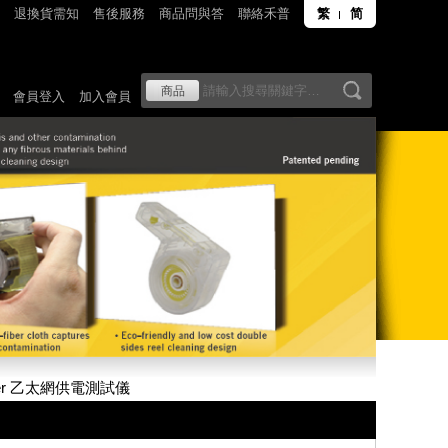
退換貨需知
售後服務
商品問與答
聯絡禾普
繁
简
會員登入
加入會員
nder 乙太網供電測試儀