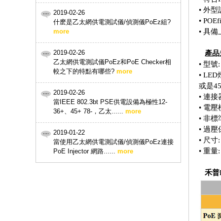
• 外
2019-02-26
• P
什麽是乙太網供電測試儀/偵測儀PoEz組?
more
• 具
2019-02-26
產品
乙太網供電測試儀PoEz和PoE Checker相
• 型號:
較之下的特點有哪些?
more
• LE
或是45–
2019-02-26
• 連
當IEEE 802.3bt PSE供電設備為極性12-
• 電壓
36+、45+ 78-，乙太......
more
• 非標
• 過壓
2019-01-22
• 尺寸:
當使用乙太網供電測試儀/偵測儀PoEz連接
• 重量:
PoE Injector 網路......
more
禾普